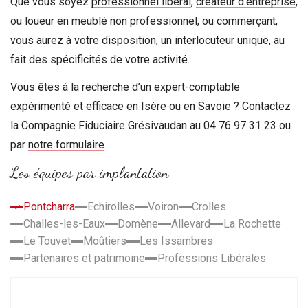
Que vous soyez
professionnel libéral
,
créateur d’entreprise
,
ou loueur en meublé non professionnel, ou commerçant,
Accompagnement, création, reprise d’entreprise
Simulateurs
vous aurez à votre disposition, un interlocuteur unique, au
Professions libérales
fait des spécificités de votre activité.
Expertise judiciaire
Vous êtes à la recherche d’un expert-comptable
expérimenté et efficace en Isère ou en Savoie ? Contactez
Société de domiciliation
la Compagnie Fiduciaire Grésivaudan au 04 76 97 31 23 ou
par
notre formulaire
.
Coin des affaires
Les équipes par implantation
Lucien
Pontcharra
Echirolles
Voiron
Crolles
Challes-les-Eaux
Domène
Allevard
La Rochette
Le Touvet
Moûtiers
Les Issambres
Partenaires et patrimoine
Professions Libérales