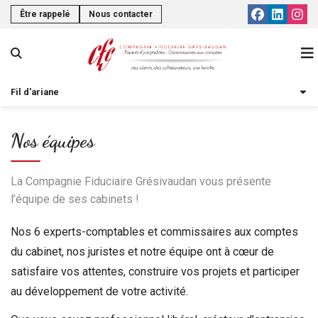
Être rappelé
Nous contacter
Fil d'ariane
Le cabinet
Nos expertises
Qui sommes-nous ?
Nos équipes
Infos pratiques
Nos bureaux
Expertise comptable, Fiscalité
La Compagnie Fiduciaire Grésivaudan vous présente
Espace client
Nos équipes
Commissariat aux comptes
Actualités
l’équipe de ses cabinets !
Notre blog
Les avis clients
Juridique
M'informer sur mon secteur
Nos 6 experts-comptables et commissaires aux comptes
Nous rejoindre
RH et Paie
Guide de la création d'entreprise
du cabinet, nos juristes et notre équipe ont à cœur de
satisfaire vos attentes, construire vos projets et participer
Gestion de patrimoine
Guide du chef d'entreprise
au développement de votre activité.
Formation
Échéanciers